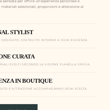
 pensata per offrire un’esperienza personale e
 materiali selezionati, proporzioni e attenzione al
AL STYLIST
O DEDICATO, COSTRUITO INTORNO A OGNI ESIGENZA.
ONE CURATA
RIALI SCELTI SECONDO LA VISIONE FLANELLA GRIGIA.
ENZA IN BOUTIQUE
OLTO E ATTENZIONE ACCOMPAGNANO OGNI SCELTA.