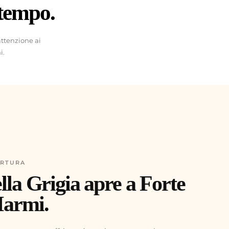
 tempo.
attenzione ai
i.
ERTURA
lla Grigia apre a Forte
Marmi.