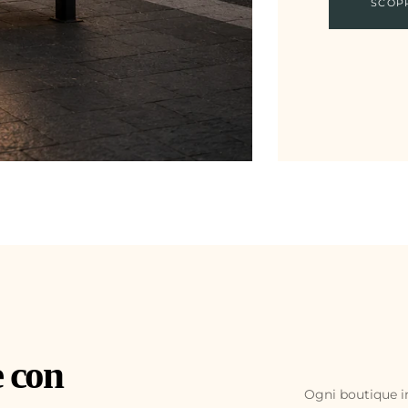
SCOP
e con
Ogni boutique in