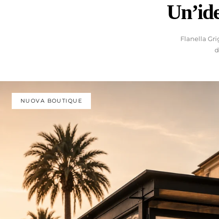
Un’ide
boutique.
Flanella Gri
d
Spazi pensati per accogliere, consigliare e accompagnare
Un’esperienza italiana fatta di misura, materiali e attenzi
SCOPRI LE BOUTIQUE
LA NOSTRA STORIA
NUOVA BOUTIQUE