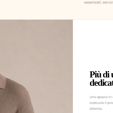
essenziali, servi
Più di
dedicat
Uno spazio in 
costruire il p
attenta.