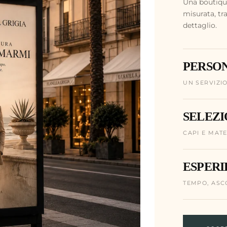
Una boutique
misurata, tra
dettaglio.
PERSON
UN SERVIZI
SELEZI
CAPI E MATE
ESPERI
TEMPO, ASC