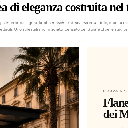
a di eleganza costruita nel
gia interpreta il guardaroba maschile attraverso equilibrio, qualità e 
ettagli. Uno stile italiano misurato, pensato per durare oltre le stagion
 ogni scelta.
one personale.
NUOVA AP
Flane
dei 